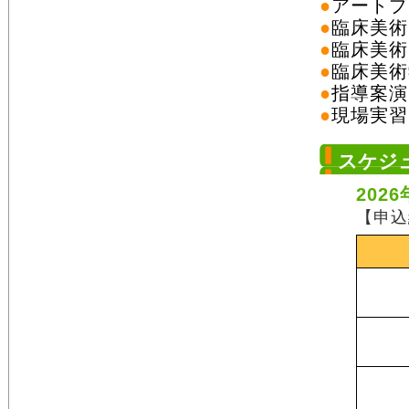
●
アートプ
●
臨床美術
●
臨床美術
●
臨床美術
●
指導案演
●
現場実習
スケジ
202
【申込