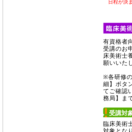
日程が決ま
有資格者
受講のお
床美術士
願いいた
※各研修
細】ボタ
てご確認
務局】ま
受講対
臨床美術
対象とな