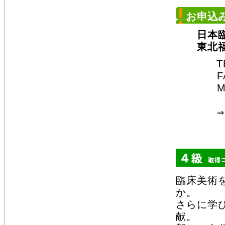
お申込
日本臨床
東北福祉
TEL◆
FAX
Mail
⇒ W
臨床美術
か。
さらに学
献。