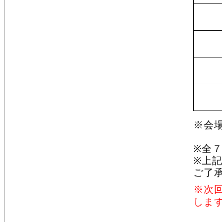
※会
（Ｊ
※全７
※上
ご了
※次
しま