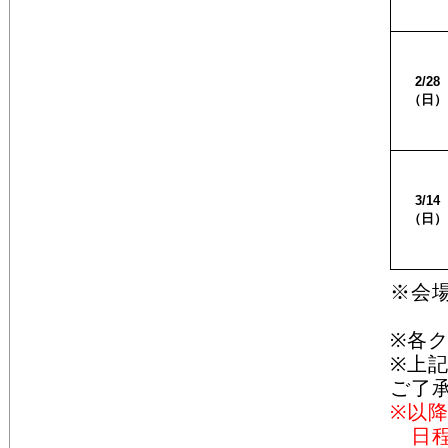
2/28
（日）
3/14
（日）
※会
（Ｊ
※各ク
※上
ご了
※以
日程