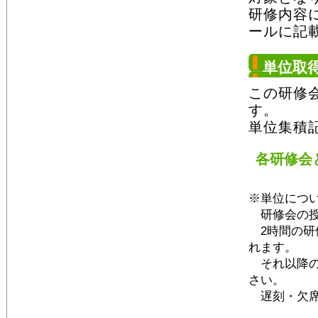
研修内容
ールに記
単位取
この研修
す。
単位集積
各研修会
※単位につい
研修会の授
2時間の研修
れます。
それ以降の
さい。
遅刻・欠席