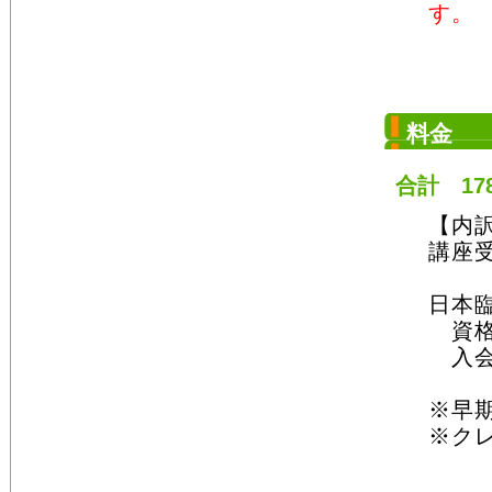
す
料金
合計 17
【内
講座受
※
日本
資格認
入会金
※早期
※ク