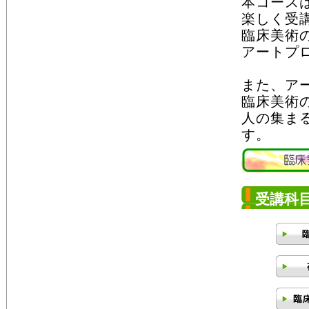
本コース
楽しく受
臨床美術
アートプ
また、ア
臨床美術
人の集ま
す。
受講科