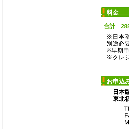
料金
合計 28
※日本
別途必
※早期申
※クレ
お申込
日本臨床
東北福祉
TEL◆
FAX
Mail