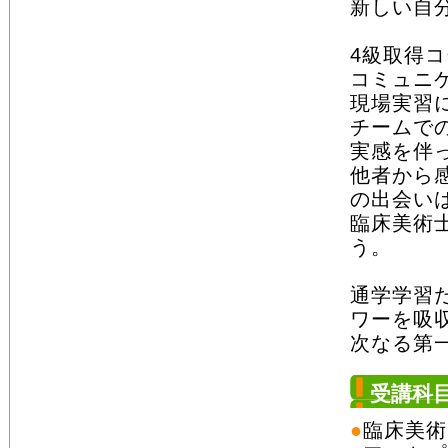
新しい自
4級取得
コミュニ
現場実習
チームで
実感を伴
他者から
の出会い
臨床美術
う。
通学学習
ワーを吸
次なる第
受講科
●
臨床美術